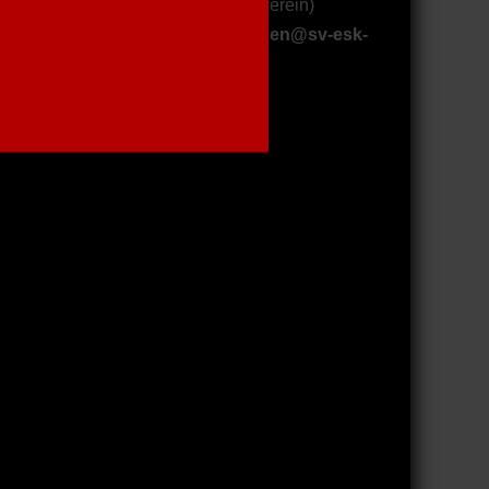
r ein Jahr
45 €
(15 € + 30 € Hauptverein)
nformationen unter:
mitgliedwerden@sv-esk-