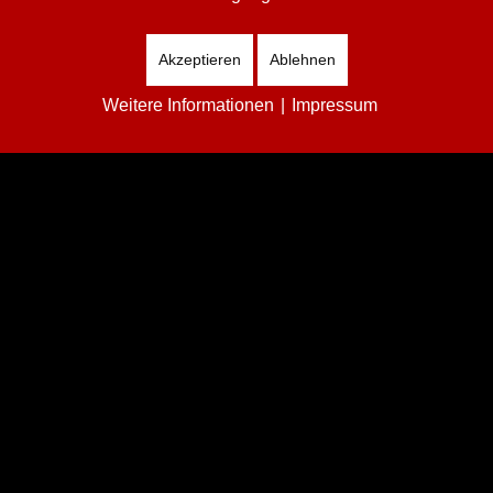
Schnuppermitgliedschaft fü
Anmeldung und weitere I
Akzeptieren
Ablehnen
kempten.de
Weitere Informationen
|
Impressum
Aufnahmeantrag