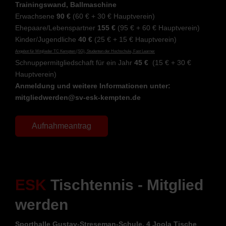
Trainingswand, Ballmaschine
Erwachsene
90 €
(60 € + 30 € Hauptverein)
Ehepaare/Lebenspartner
155 €
(95 € + 60 € Hauptverein)
Kinder/Jugendliche
40 €
(25 € + 15 € Hauptverein)
Angebot für Mitglieder TC Kempten (SG), Studenten der Hochschule, Fast Learner
Schnuppermitgliedschaft für ein Jahr
45 €
(15 € + 30 €
Hauptverein)
Anmeldung und weitere Informationen unter:
mitgliedwerden@sv-esk-kempten.de
Aufnahmeantrag
ESK
Tischtennis - Mitglied
werden
Sporthalle Gustav-Streseman-Schule, 4 Joola Tische