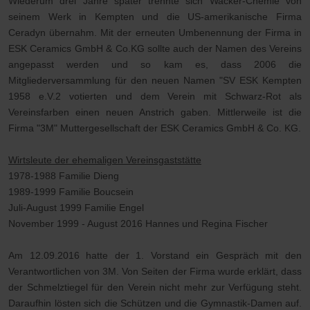
Wiederum drei Jahre später trennte sich Wacker-Chemie von
seinem Werk in Kempten und die US-amerikanische Firma
Ceradyn übernahm. Mit der erneuten Umbenennung der Firma in
ESK Ceramics GmbH & Co.KG sollte auch der Namen des Vereins
angepasst werden und so kam es, dass 2006 die
Mitgliederversammlung für den neuen Namen "SV ESK Kempten
1958 e.V.2 votierten und dem Verein mit Schwarz-Rot als
Vereinsfarben einen neuen Anstrich gaben. Mittlerweile ist die
Firma "3M" Muttergesellschaft der ESK Ceramics GmbH & Co. KG.
Wirtsleute der ehemaligen Vereinsgaststätte
1978-1988 Familie Dieng
1989-1999 Familie Boucsein
Juli-August 1999 Familie Engel
November 1999 - August 2016 Hannes und Regina Fischer
Am 12.09.2016 hatte der 1. Vorstand ein Gespräch mit den
Verantwortlichen von 3M. Von Seiten der Firma wurde erklärt, dass
der Schmelztiegel für den Verein nicht mehr zur Verfügung steht.
Daraufhin lösten sich die Schützen und die Gymnastik-Damen auf.