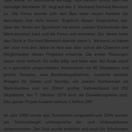
Saal wurde für Büroräume benötigt. Aus diesem Grund kam der
damalige Werkleiter Dr. Vogt auf den 1. Vorstand Gerhard Benesch
zu. Die Firma konnte sich den Bau einer neuen Kantine zur
damaligen Zeit nicht leisten. Ergebnis dieses Gespräches war,
dass der Verein ein Sportheim mit einem zweiten Küchentrakt (der
Werkskantine) baut und die Firma sich einmietet. Der Verein hatte
das Glück in Gerhard Benesch damals einen 1. Vorstand zu haben
der zwar erst drei Jahre im Amt war aber schon die Chancen und
Möglichkeiten dieses Projektes erkannte. Die ersten Planungen
waren noch einfach. Es sollte billig und klein sein. Am Ende stand
ei n gemütlich eingerichtetes Vereinsheim mit 80 Sitzplätzen und
großer Terrasse, zwei Bundeskegelbahnen, moderne sanitäre
Anlagen für Gäste und Sportler, ein zweiter Küchentrakt als
Werkskantine und ein 300m² großer Vielzwecksaal mit 250
Sitzplätzen. Am 7. Oktober 1978 fand die Einweihungsfeier statt.
Das ganze Projekt kostete nahezu 1 Million DM!
Im Jahr 1985 wurde das Tennisheim eingeweiht und 1994 wurden
am Schmelztiegel umfangreiche An- und Umbauarbeiten
vorgenommen. Der Saal wurde erweitert und auch für Schulungen