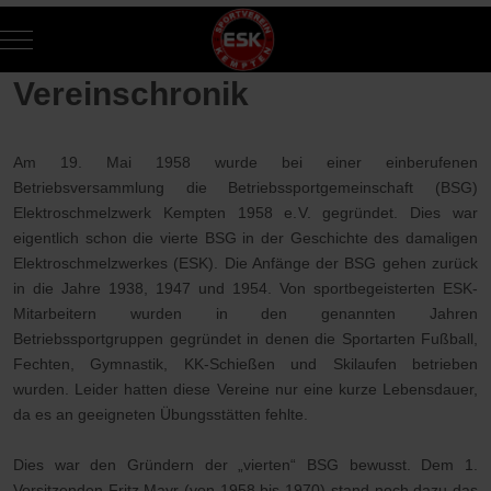
Mobile Menu Toggle
Of
Vereinschronik
Am 19. Mai 1958 wurde bei einer einberufenen
Betriebsversammlung die Betriebssportgemeinschaft (BSG)
Elektroschmelzwerk Kempten 1958 e.V. gegründet. Dies war
eigentlich schon die vierte BSG in der Geschichte des damaligen
Elektroschmelzwerkes (ESK). Die Anfänge der BSG gehen zurück
in die Jahre 1938, 1947 und 1954. Von sportbegeisterten ESK-
Mitarbeitern wurden in den genannten Jahren
Betriebssportgruppen gegründet in denen die Sportarten Fußball,
Fechten, Gymnastik, KK-Schießen und Skilaufen betrieben
wurden. Leider hatten diese Vereine nur eine kurze Lebensdauer,
da es an geeigneten Übungsstätten fehlte.
Dies war den Gründern der „vierten“ BSG bewusst. Dem 1.
Vorsitzenden Fritz Mayr (von 1958 bis 1970) stand noch dazu das