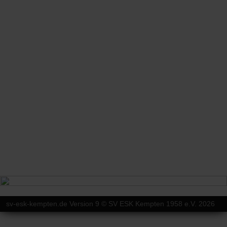
sv-esk-kempten.de Version 9 © SV ESK Kempten 1958 e.V. 2026