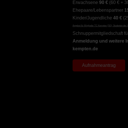
Erwachsene
90 €
(60 € + 3
Ehepaare/Lebenspartner
1
Kinder/Jugendliche
40 €
(2
Angebot für Mitglieder TC Kempten (SG), Studenten der 
Schnuppermitgliedschaft fü
Anmeldung und weitere I
kempten.de
Aufnahmeantrag