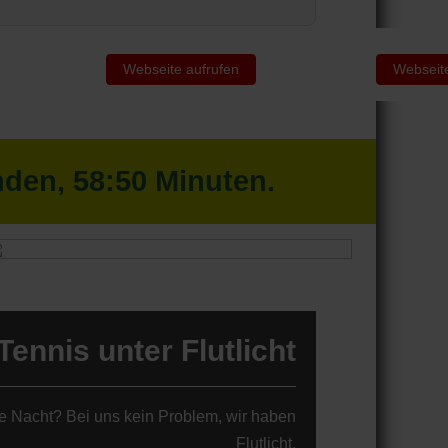
Webseite aufrufen
Webseite
nden,
58
:
50
Minuten.
Tennis unter Flutlicht
die Nacht? Bei uns kein Problem, wir haben
Flutlicht.