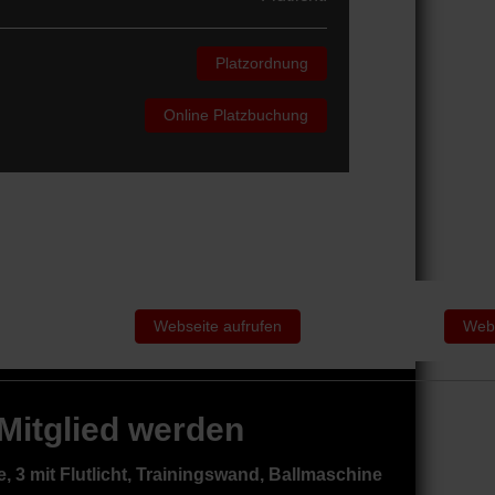
Platzordnung
Online Platzbuchung
Webseite aufrufen
Webs
 Mitglied werden
, 3 mit Flutlicht, Trainingswand, Ballmaschine