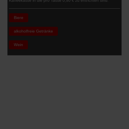
Kaffeekasse in die pro Tasse 0,50 € zu entrichten sind.
Biere
alkoholfreie Getränke
Wein